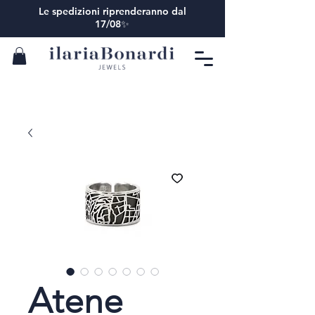
Le spedizioni riprenderanno dal
17/08✨
Atene