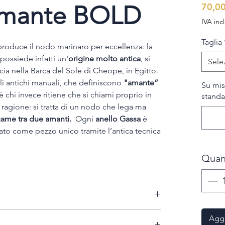
amante BOLD
70,00
IVA inc
Taglia
roduce il nodo marinaro per eccellenza: la
ossiede infatti un'
origine molto antica
, si
Sele
ccia nella Barca del Sole di Cheope, in Egitto.
gli antichi manuali, che definiscono
"amante”
Su mis
è chi invece ritiene che si chiami proprio in
standar
agione: si tratta di un nodo che lega ma
game tra due amanti.
Ogni
anello Gassa
è
zzato come pezzo unico tramite l’antica tecnica
Quan
onardi Jewels" possono essere spediti in tutta
Aggi