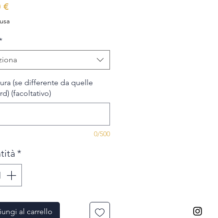
Prezzo
 €
lusa
*
ziona
ura (se differente da quelle
d) (facoltativo)
0/500
tità
*
ungi al carrello