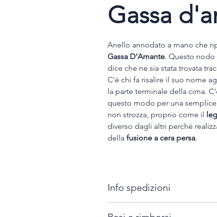
Gassa d'
Anello annodato a mano che rip
Gassa D’Amante
. Questo nodo p
dice che ne sia stata trovata tra
C'è chi fa risalire il suo nome a
la parte terminale della cima. C'
questo modo per una semplice r
non strozza, proprio come il
le
diverso dagli altri perché reali
della
fusione a cera persa
.
Info spedizioni
Tutti i gioielli firmati "Ilaria B