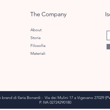
The Company
Is
About
Storia
Filosofia
Materiali
 brand di Ilaria Bonardi - Via dei Mulini 17 a Vigevano 27029 (PV
P. IVA 02724290180