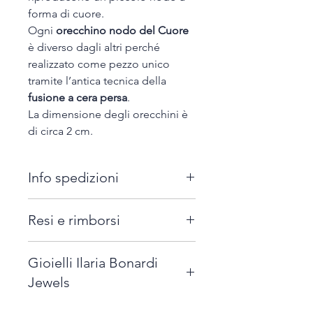
forma di cuore.
Ogni
orecchino nodo del Cuore
è diverso dagli altri perché
realizzato come pezzo unico
tramite l’antica tecnica della
fusione a cera persa
.
La dimensione degli orecchini è
di circa 2 cm.
Info spedizioni
Tutti i gioielli firmati "Ilaria
Resi e rimborsi
Bonardi Jewels" possono essere
spediti in tutta Italia, con il costo
E' possibile richiedere la
aggiuntivo di 7,00 euro.
Gioielli Ilaria Bonardi
sostituzione di un prodotto,
Per ordini superiori a 120 euro la
Jewels
entro 14 giorni dalla consegna,
spedizione è gratuita.
nel caso il gioiello venga
I gioielli firmati "Ilaria Bonardi