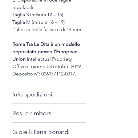
regolabili:
Taglia S (misura 12 – 15)
Taglia M (misura 16 – 19)
L’altezza della fascia è di 14 mm.
Roma Tra Le Dita è un modello
depositato presso l'European
Union
Intellectual Propriety
Office il giorno 03 ottobre 2019.
Deposito n°: 006977112-0017.
Info spedizioni
Tutti i gioielli firmati "Ilaria
Resi e rimborsi
Bonardi Jewels" possono essere
spediti in tutta Italia, con il costo
E' possibile richiedere la
aggiuntivo di 7,00 euro.
Gioielli Ilaria Bonardi
sostituzione di un prodotto,
Per ordini superiori a 150 euro la