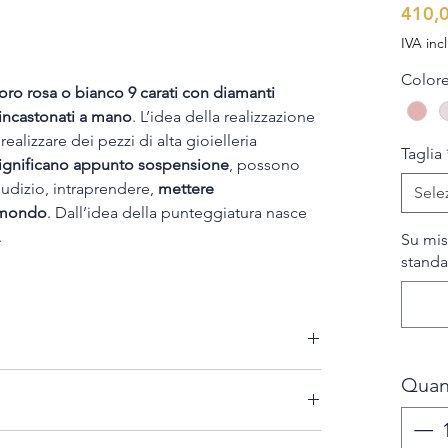
410,
IVA inc
Color
n oro rosa o bianco 9 carati con diamanti
i) incastonati a mano
. L’idea della realizzazione
ealizzare dei pezzi di alta gioielleria
Taglia
 significano appunto sospensione
, possono
udizio, intraprendere,
mettere
Sele
 mondo
. Dall’idea della punteggiatura nasce
.
Su mis
standar
onardi Jewels" possono essere spediti in tutta
Quan
 7,00 euro.
a spedizione è gratuita.
uzione di un prodotto, entro 14 giorni dalla