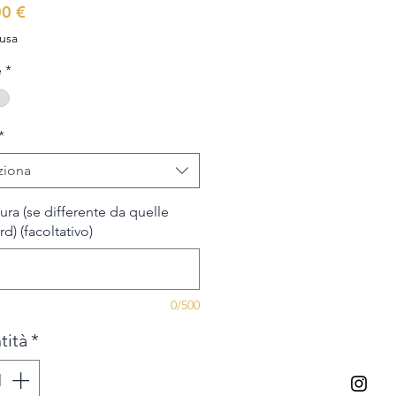
Prezzo
00 €
lusa
e
*
*
ziona
ura (se differente da quelle
d) (facoltativo)
0/500
tità
*