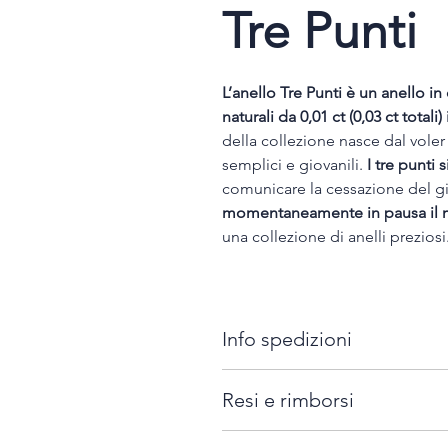
Tre Punti
L’anello Tre Punti è un anello i
naturali da 0,01 ct (0,03 ct total
della collezione nasce dal voler r
semplici e giovanili.
I tre punti
comunicare la cessazione del gi
momentaneamente in pausa il
una collezione di anelli preziosi
Info spedizioni
Tutti i gioielli firmati "Ilaria B
Resi e rimborsi
Italia, con il costo aggiuntivo di
Per ordini superiori a 150 euro l
E' possibile richiedere la sostit