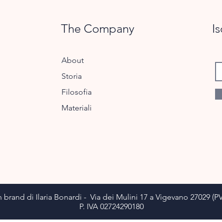
The Company
Is
About
Storia
Filosofia
Materiali
 brand di Ilaria Bonardi - Via dei Mulini 17 a Vigevano 27029 (PV
P. IVA 02724290180